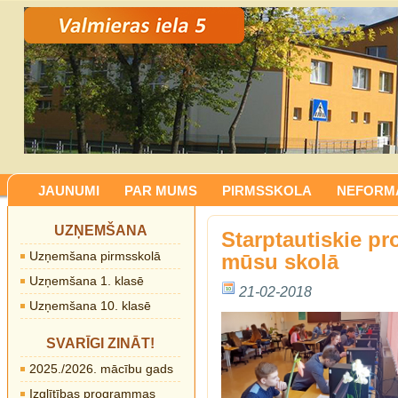
JAUNUMI
PAR MUMS
PIRMSSKOLA
NEFORMĀ
UZŅEMŠANA
Starptautiskie pr
Uzņemšana pirmsskolā
mūsu skolā
Uzņemšana 1. klasē
21-02-2018
Uzņemšana 10. klasē
SVARĪGI ZINĀT!
2025./2026. mācību gads
Izglītības programmas