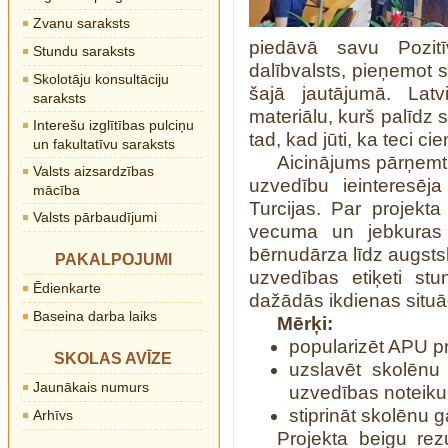
Zvanu saraksts
piedāvā savu Pozitī
Stundu saraksts
dalībvalsts, pieņemot s
Skolotāju konsultāciju
šajā jautājumā.
Latv
saraksts
materiālu, kurš palīdz 
Interešu izglītības pulciņu
tad, kad jūti, ka teci cie
un fakultatīvu saraksts
Aicinājums pārņemt 
Valsts aizsardzības
uzvedību ieinteresēj
mācība
Turcijas. Par projekta
Valsts pārbaudījumi
vecuma un jebkura
bērnudārza līdz augsts
PAKALPOJUMI
uzvedības etiķeti st
Ēdienkarte
dažādās ikdienas situāc
Baseina darba laiks
Mērķi:
popularizēt APU 
SKOLAS AVĪZE
uzslavēt skolēnu
Jaunākais numurs
uzvedības noteik
stiprināt skolēnu 
Arhīvs
Projekta beigu rez