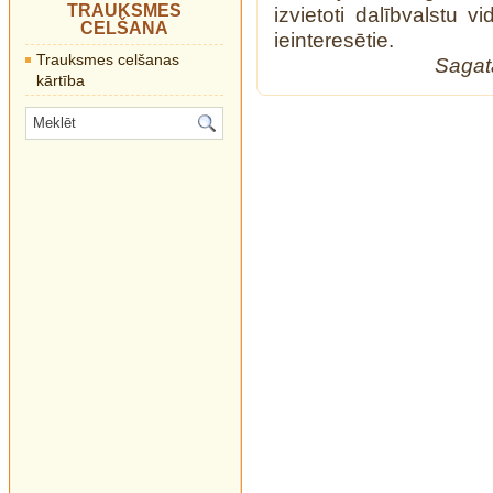
TRAUKSMES
izvietoti dalībvalstu v
CELŠANA
ieinteresētie.
Trauksmes celšanas
Sagata
kārtība