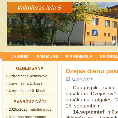
JAUNUMI
PAR MUMS
PIRMSSKOLA
NEFORMĀ
UZŅEMŠANA
Dzejas dienu pa
Uzņemšana pirmsskolā
14-09-2017
Uzņemšana 1. klasē
Daugavpilī sav
Uzņemšana 10. klasē
pasākumi. Dzejas svēt
pasākumu Latgales Cen
SVARĪGI ZINĀT!
15. septembrim.
2025./2026. mācību gads
14.septembrī
mūsu
Izglītības programmas
tikšanās ar dzejnie