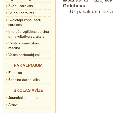
Golubevu.
Zvanu saraksts
Uz pasākumu tiek ai
Stundu saraksts
Skolotāju konsultāciju
saraksts
Interešu izglītības pulciņu
un fakultatīvu saraksts
Valsts aizsardzības
mācība
Valsts pārbaudījumi
PAKALPOJUMI
Ēdienkarte
Baseina darba laiks
SKOLAS AVĪZE
Jaunākais numurs
Arhīvs