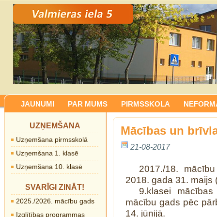
JAUNUMI
PAR MUMS
PIRMSSKOLA
NEFORMĀ
UZŅEMŠANA
Mācības un brīvla
Uzņemšana pirmsskolā
21-08-2017
Uzņemšana 1. klasē
Uzņemšana 10. klasē
2017./18. mācīb
2018. gada 31. maijs (1
SVARĪGI ZINĀT!
9.klasei mācības
2025./2026. mācību gads
mācību gads pēc pār
14. jūnijā.
Izglītības programmas