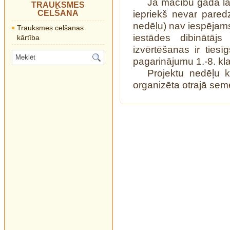
Ja mācību gada lai
TRAUKSMES
CELŠANA
iepriekš nevar paredz
nedēļu) nav iespējams
Trauksmes celšanas
iestādes dibinātājs
kārtība
izvērtēšanas ir tie
pagarinājumu 1.-8. kl
Projektu nedēļu k
organizēta otrajā seme