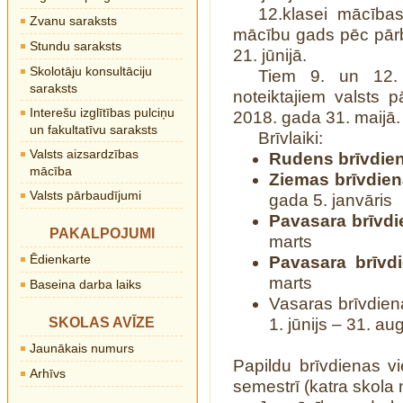
12.klasei mācība
Zvanu saraksts
mācību gads pēc pār
Stundu saraksts
21. jūnijā.
Skolotāju konsultāciju
Tiem 9. un 12. 
saraksts
noteiktajiem valsts
Interešu izglītības pulciņu
2018. gada 31. maijā.
un fakultatīvu saraksts
Brīvlaiki:
Valsts aizsardzības
Rudens
brīvdie
mācība
Ziemas brīvdien
Valsts pārbaudījumi
gada 5. janvāris
Pavasara brīvdie
PAKALPOJUMI
marts
Ēdienkarte
Pavasara brīvdi
marts
Baseina darba laiks
Vasaras brīvdiena
SKOLAS AVĪZE
1. jūnijs – 31. au
Jaunākais numurs
Papildu brīvdienas v
Arhīvs
semestrī (katra skola 