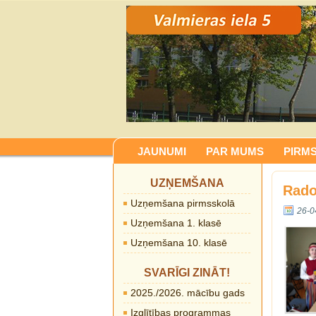
JAUNUMI
PAR MUMS
PIRM
UZŅEMŠANA
Rado
Uzņemšana pirmsskolā
26-0
Uzņemšana 1. klasē
Uzņemšana 10. klasē
SVARĪGI ZINĀT!
2025./2026. mācību gads
Izglītības programmas