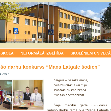
SSKOLA
NEFORMĀLĀ IZGLĪTĪBA
SKOLĒNIEM UN VECĀ
šo darbu konkurss “Mana Latgale šodien”
4-2017
Latgale – pasaka mana,
Neaizmirstamā un mīļā…
Vasaras rīti kad zvana
Pār zilo ezeru dzīlēm.
Šajā mācību gadā 5.-8.klašu s
radošo darbu tēma bija “Mana Latgale š