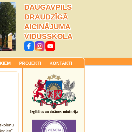
DAUGAVPILS
DRAUDZĪGĀ
AICINĀJUMA
VIDUSSKOLA
KIEM
PROJEKTI
KONTAKTI
Izglītības un zinātnes ministrija
kolēnu
odien”.