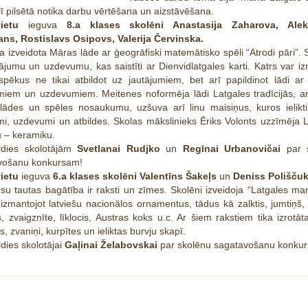
lī pilsētā notika darbu vērtēšana un aizstāvēšana.
vietu
ieguva
8.a klases skolēni Anastasija Zaharova, Alek
ns, Rostislavs Osipovs, Valerija Červinska.
a izveidota Māras lāde ar ģeogrāfiski matemātisko spēli “Atrodi pāri”. 
ājumu un uzdevumu, kas saistīti ar Dienvidlatgales karti. Katrs var i
spēkus ne tikai atbildot uz jautājumiem, bet arī papildinot lādi ar
umiem un uzdevumiem. Meitenes noformēja lādi Latgales tradīcijās, a
 lādes un spēles nosaukumu, uzšuva arī linu maisiņus, kuros ielikti
mi, uzdevumi un atbildes. Skolas mākslinieks Ēriks Volonts uzzīmēja 
 – keramiku.
ldies skolotājām
Svetlanai Rudjko
un
Regīnai Urbanovičai
par s
vošanu konkursam!
vietu
ieguva
6.a klases skolēni Valentīns Šakeļs
un
Deniss Polišču
su tautas bagātība ir raksti un zīmes. Skolēni izveidoja “Latgales m
 izmantojot latviešu nacionālos ornamentus, tādus kā zalktis, jumtiņš, 
š, zvaigznīte, līklocis, Austras koks u.c. Ar šiem rakstiem tika izrotā
, zvaniņi, kurpītes un ieliktas burvju skapī.
dies skolotājai
Gaļinai Želabovskai
par skolēnu sagatavošanu konku