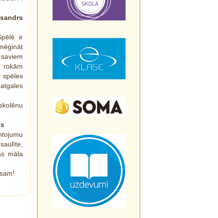
sandrs
Spēlē ir
zmēģināt
 saviem
r rokām
 spēles
Latgales
kolēnu
ks
antojumu
saulīte,
tas māla
rsam!