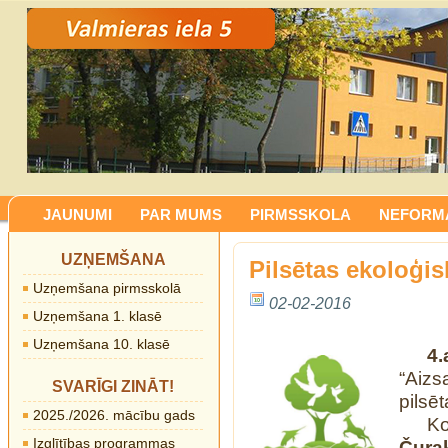
JAUNUMI
PAR MUMS
PIRMSSKOLA
NEFORMĀ
UZŅEMŠANA
Pilsētas ekoloģis
Uzņemšana pirmsskolā
02-02-2016
Uzņemšana 1. klasē
Uzņemšana 10. klasē
4.
“Aizs
SVARĪGI ZINĀT!
pilsē
2025./2026. mācību gads
K
Izglītības programmas
Čura