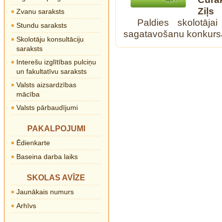
Ziļs
Zvanu saraksts
Paldies skolotāja
Stundu saraksts
sagatavošanu konkur
Skolotāju konsultāciju
saraksts
Interešu izglītības pulciņu
un fakultatīvu saraksts
Valsts aizsardzības
mācība
Valsts pārbaudījumi
PAKALPOJUMI
Ēdienkarte
Baseina darba laiks
SKOLAS AVĪZE
Jaunākais numurs
Arhīvs