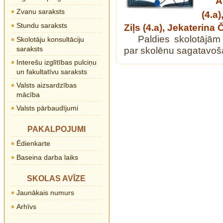
A
Zvanu saraksts
(4.a)
Stundu saraksts
Ziļs (4.a),
Jekaterina Č
Paldies skolotājā
Skolotāju konsultāciju
saraksts
par skolēnu sagatavo
Interešu izglītības pulciņu
un fakultatīvu saraksts
Valsts aizsardzības
mācība
Valsts pārbaudījumi
PAKALPOJUMI
Ēdienkarte
Baseina darba laiks
SKOLAS AVĪZE
Jaunākais numurs
Arhīvs