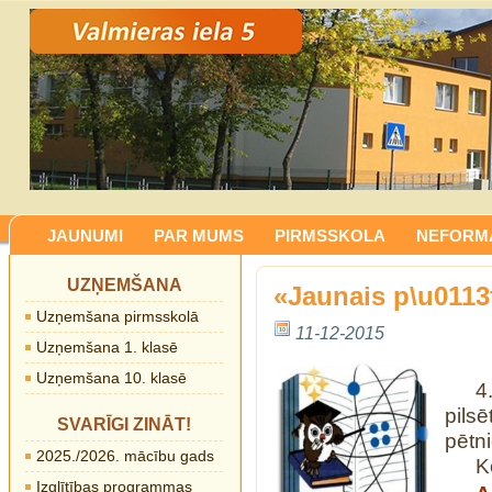
JAUNUMI
PAR MUMS
PIRMSSKOLA
NEFORMĀ
UZŅEMŠANA
«Jaunais p\u0113
Uzņemšana pirmsskolā
11-12-2015
Uzņemšana 1. klasē
Uzņemšana 10. klasē
4
pils
SVARĪGI ZINĀT!
pētni
2025./2026. mācību gads
K
Izglītības programmas